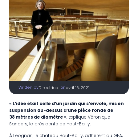
Written by
|
on
Directrice
avril 15, 2021
« L’idée était celle d’un jardin qui s’envole, mis en
suspension au-dessus d’une pièce ronde de
38 mètres de diamètre »
, explique ­Véronique
Sanders, la présidente de Haut-Bailly.
À Léognan, le château Haut-Bailly, adhérent du GEA,