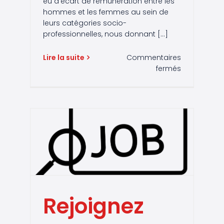
eu d’écart de rémunération entre les
hommes et les femmes au sein de
leurs catégories socio-
professionnelles, nous donnant [...]
Lire la suite
Commentaires
sur
fermés
Résultats
Index
Hommes/F
2022
avaux
Rejoignez