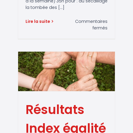
à la semaine) 35h pour : du sécaillage
la tombée des [...]
Lire la suite
Commentaires
sur
fermés
Rejoignez
nos
équipes
pour
les
travaux
d’Hiver
!
Résultats
Index égalité